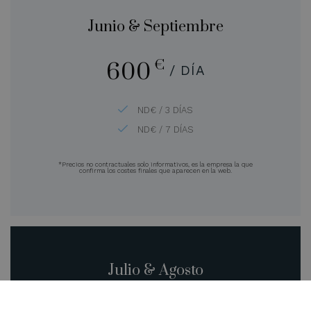
Junio & Septiembre
€
600
/ DÍA
ND€ / 3 DÍAS
ND€ / 7 DÍAS
*Precios no contractuales solo informativos, es la empresa la que
confirma los costes finales que aparecen en la web.
Julio & Agosto
€