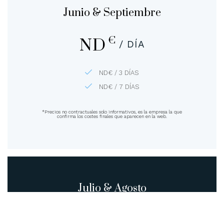
Junio & Septiembre
€
ND
/ DÍA
ND€ / 3 DÍAS
ND€ / 7 DÍAS
*Precios no contractuales solo informativos, es la empresa la que
confirma los costes finales que aparecen en la web.
Julio & Agosto
€
ND
/ DÍA