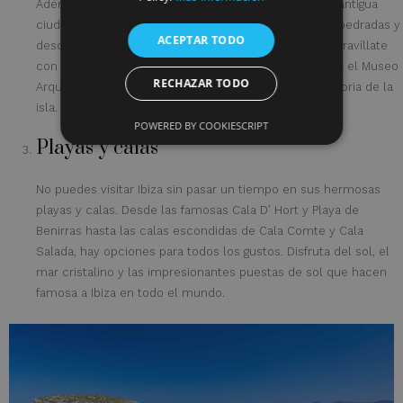
Adéntrate en la historia de Ibiza visitando Dalt Vila, la antigua
ciudad fortificada. Pasea por sus estrechas calles empedradas y
ACEPTAR TODO
descubre su impresionante arquitectura medieval. Maravíllate
con las vistas panorámicas desde las murallas y visita el Museo
RECHAZAR TODO
Arqueológico de Ibiza para aprender más sobre la historia de la
isla.
POWERED BY COOKIESCRIPT
Playas y calas
No puedes visitar Ibiza sin pasar un tiempo en sus hermosas
playas y calas. Desde las famosas Cala D’ Hort y Playa de
Benirras hasta las calas escondidas de Cala Comte y Cala
Salada, hay opciones para todos los gustos. Disfruta del sol, el
mar cristalino y las impresionantes puestas de sol que hacen
famosa a Ibiza en todo el mundo.