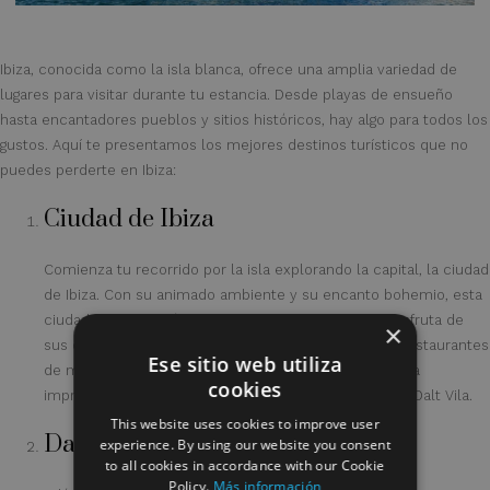
Ibiza, conocida como la isla blanca, ofrece una amplia variedad de
lugares para visitar durante tu estancia. Desde playas de ensueño
hasta encantadores pueblos y sitios históricos, hay algo para todos los
gustos. Aquí te presentamos los mejores destinos turísticos que no
puedes perderte en Ibiza:
Ciudad de Ibiza
Comienza tu recorrido por la isla explorando la capital, la ciudad
de Ibiza. Con su animado ambiente y su encanto bohemio, esta
ciudad es el corazón de la vida nocturna en Ibiza. Disfruta de
×
sus calles adoquinadas, sus tiendas de moda y sus restaurantes
Ese sitio web utiliza
de moda. No te pierdas la catedral de Santa María ni la
cookies
impresionante vista panorámica desde el mirador de Dalt Vila.
This website uses cookies to improve user
Dalt Vila
experience. By using our website you consent
to all cookies in accordance with our Cookie
Policy.
Más información